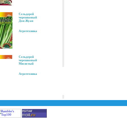
Сельдерей
черешковый
Дон Жуан
Агротехника
Сельдерей
черешковый
Мясистый
Агротехника