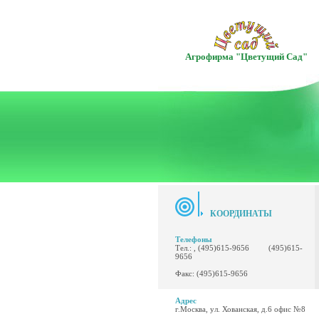
Агрофирма "Цветущий Сад"
КООРДИНАТЫ
Телефоны
Тел.: , (495)615-9656 (495)615-
9656
Факс: (495)615-9656
Адрес
г.Москва, ул. Хованская, д.6 офис №8