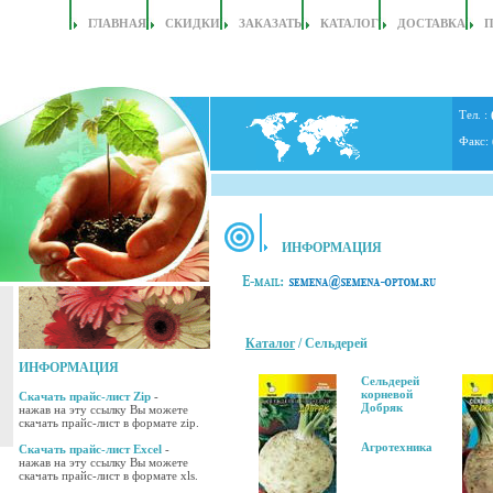
ГЛАВНАЯ
СКИДКИ
ЗАКАЗАТЬ
КАТАЛОГ
ДОСТАВКА
Тел. :
Факс:
ИНФОРМАЦИЯ
Каталог
/ Сельдерей
ИНФОРМАЦИЯ
Сельдерей
корневой
Скачать прайс-лист Zip
-
Добряк
нажав на эту ссылку Вы можете
скачать прайс-лист в формате zip.
Агротехника
Скачать прайс-лист Excel
-
нажав на эту ссылку Вы можете
скачать прайс-лист в формате xls.