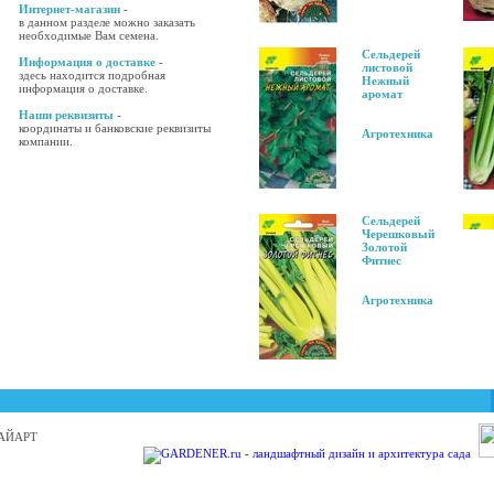
Интернет-магазин
-
в данном разделе можно заказать
необходимые Вам семена.
Сельдерей
Информация о доставке
-
листовой
здесь находится подробная
Нежный
информация о доставке.
аромат
Наши реквизиты
-
координаты и банковские реквизиты
Агротехника
компании.
Сельдерей
Черешковый
Золотой
Фитнес
Агротехника
 БАЙАРТ