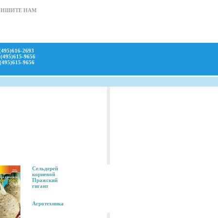
ПИШИТЕ НАМ
(495)616-2693
(495)615-9656
(495)615-9656
Сельдерей
корневой
Пражский
гигант
Агротехника