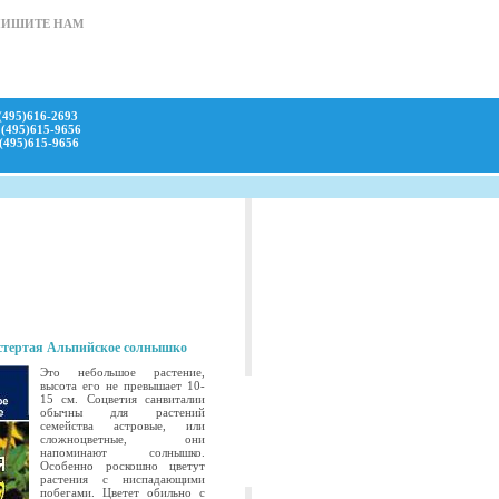
ПИШИТЕ НАМ
(495)616-2693
(495)615-9656
(495)615-9656
стертая Альпийское солнышко
Это небольшое растение,
высота его не превышает 10-
15 см. Соцветия санвиталии
обычны для растений
семейства астровые, или
сложноцветные, они
напоминают солнышко.
Особенно роскошно цветут
растения с ниспадающими
побегами. Цветет обильно с