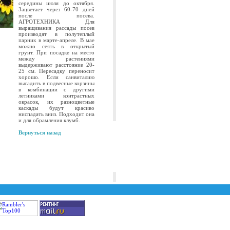
середины июля до октября.
Зацветает через 60-70 дней
после посева.
АГРОТЕХНИКА Для
выращивания рассады посев
производят в полутеплый
парник в марте-апреле. В мае
можно сеять в открытый
грунт. При посадке на место
между растениями
выдерживают расстояние 20-
25 см. Пересадку переносит
хорошо. Если санвиталию
высадить в подвесные корзины
в комбинации с другими
летниками контрастных
окрасок, их разноцветные
каскады будут красиво
ниспадать вниз. Подходит она
и для обрамления клумб.
Вернуться назад