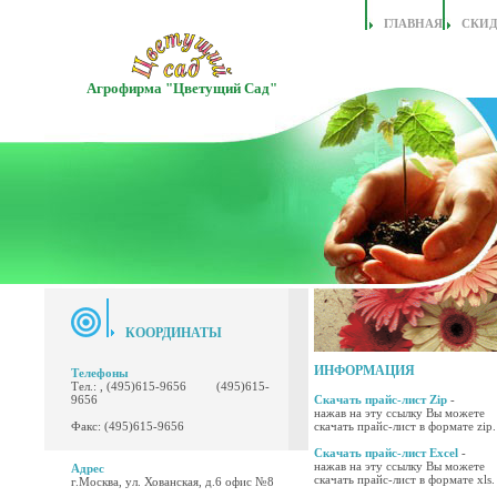
ГЛАВНАЯ
СКИ
Агрофирма "Цветущий Сад"
КООРДИНАТЫ
ИНФОРМАЦИЯ
Телефоны
Тел.: , (495)615-9656 (495)615-
9656
Скачать прайс-лист Zip
-
нажав на эту ссылку Вы можете
Факс: (495)615-9656
скачать прайс-лист в формате zip.
Скачать прайс-лист Excel
-
нажав на эту ссылку Вы можете
Адрес
скачать прайс-лист в формате xls.
г.Москва, ул. Хованская, д.6 офис №8