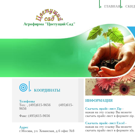
ГЛАВНАЯ
СКИ
Агрофирма "Цветущий Сад"
КООРДИНАТЫ
ИНФОРМАЦИЯ
Телефоны
Тел.: , (495)615-9656 (495)615-
9656
Скачать прайс-лист Zip
-
нажав на эту ссылку Вы можете
Факс: (495)615-9656
скачать прайс-лист в формате zip.
Скачать прайс-лист Excel
-
нажав на эту ссылку Вы можете
Адрес
скачать прайс-лист в формате xls.
г.Москва, ул. Хованская, д.6 офис №8