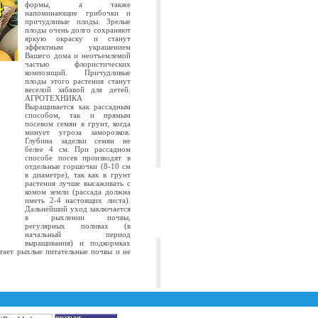
формы, а также
напоминающие грибочки и
причудливые плоды. Зрелые
плоды очень долго сохраняют
яркую окраску и станут
эффектным украшением
Вашего дома и неотъемлемой
частью флористических
композиций. Причудливые
плоды этого растения станут
веселой забавой для детей.
АГРОТЕХНИКА
Выращивается как рассадным
способом, так и прямым
посевом семян в грунт, когда
минует угроза заморозков.
Глубина заделки семян не
белее 4 см. При рассадном
способе посев производят в
отдельные горшочки (8-10 см
в диаметре), так как в грунт
растения лучше высаживать с
комом земли (рассада должна
иметь 2-4 настоящих листа).
Дальнейший уход заключается
в рыхлении почвы,
регулярных поливах (в
начальный период
выращивания) и подкормках
тает рыхлые питательные почвы и не