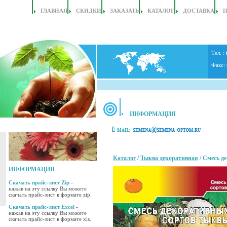
ГЛАВНАЯ
СКИДКИ
ЗАКАЗАТЬ
КАТАЛОГ
ДОСТАВКА
Тел. :
Факс:
ИНФОРМАЦИЯ
Каталог
/
Тыква декоративная
/ Смесь д
ИНФОРМАЦИЯ
Скачать прайс-лист Zip
-
нажав на эту ссылку Вы можете
скачать прайс-лист в формате zip.
Скачать прайс-лист Excel
-
нажав на эту ссылку Вы можете
скачать прайс-лист в формате xls.