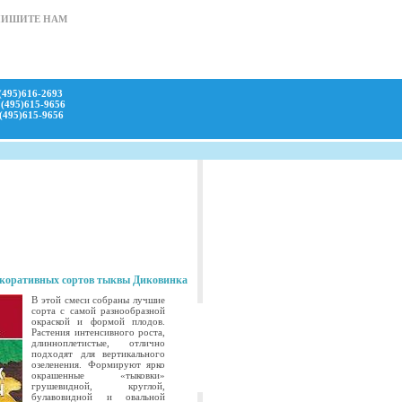
ПИШИТЕ НАМ
(495)616-2693
(495)615-9656
(495)615-9656
екоративных сортов тыквы Диковинка
В этой смеси собраны лучшие
сорта с самой разнообразной
окраской и формой плодов.
Растения интенсивного роста,
длинноплетистые, отлично
подходят для вертикального
озеленения. Формируют ярко
окрашенные «тыковки»
грушевидной, круглой,
булавовидной и овальной