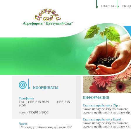
ГЛАВНАЯ
СКИ
Агрофирма "Цветущий Сад"
КООРДИНАТЫ
ИНФОРМАЦИЯ
Телефоны
Тел.: , (495)615-9656 (495)615-
9656
Скачать прайс-лист Zip
-
нажав на эту ссылку Вы можете
Факс: (495)615-9656
скачать прайс-лист в формате zip.
Скачать прайс-лист Excel
-
нажав на эту ссылку Вы можете
Адрес
скачать прайс-лист в формате xls.
г.Москва, ул. Хованская, д.6 офис №8