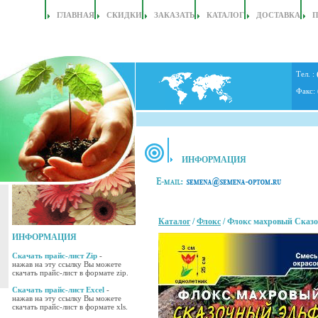
ГЛАВНАЯ
СКИДКИ
ЗАКАЗАТЬ
КАТАЛОГ
ДОСТАВКА
Тел. :
Факс:
ИНФОРМАЦИЯ
Каталог
/
Флокс
/ Флокс махровый Сказ
ИНФОРМАЦИЯ
Скачать прайс-лист Zip
-
нажав на эту ссылку Вы можете
скачать прайс-лист в формате zip.
Скачать прайс-лист Excel
-
нажав на эту ссылку Вы можете
скачать прайс-лист в формате xls.