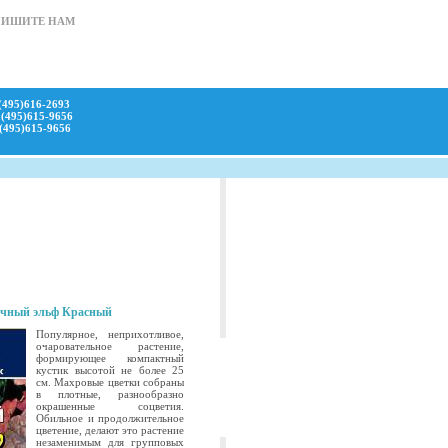
ПИШИТЕ НАМ
(495)616-2693
(495)615-9656
(495)615-9656
очный эльф Красный
Популярное, неприхотливое,
очаровательное растение,
формирующее компактный
кустик высотой не более 25
см. Махровые цветки собраны
в плотные, разнообразно
окрашенные соцветия.
Обильное и продолжительное
цветение, делают это растение
незаменимым для групповых