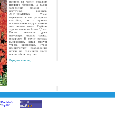
посадок на газоне, создания
нежного бордюра, а также
заполнения вазонов и
цветочных горшков.
АГРОТЕХНИКА Флокс
выращивается как рассадным
способом, так и прямым
посевом семян в грунт в конце
мая начале июня. Глубина
заделки семян не более 0,3 см.
После появления двух
настоящих листьев сеянцы
пикируют. В грунт рассаду
высаживают, когда минует
угроза заморозков. Флокс
предпочитает плодородные
почвы на солнечном месте
или в слабой полутени.
Вернуться назад