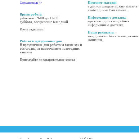
Интернет-магазин
-
Схема проезда >>
в данном разделе можно заказать
необходимые Вам семена.
Время работы
Информация о доставке
-
работаем с 9-00 до 17-00
здесь находится подробная
суббота, воскресение выходной
информация о доставке.
Июль отдыхаем.
Наши реквизиты
-
координаты и банковские реквизи
компании.
Работа в праздничные дни
В праздничные дни работаем также как и
вся страна, за исключением новогодних
каникул.
Присылайте предварительные заказы