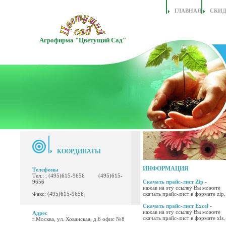
ГЛАВНАЯ
СКИ
Агрофирма "Цветущий Сад"
КООРДИНАТЫ
ИНФОРМАЦИЯ
Телефоны
Тел.: , (495)615-9656 (495)615-
9656
Скачать прайс-лист Zip
-
нажав на эту ссылку Вы можете
Факс: (495)615-9656
скачать прайс-лист в формате zip.
Скачать прайс-лист Excel
-
нажав на эту ссылку Вы можете
Адрес
скачать прайс-лист в формате xls.
г.Москва, ул. Хованская, д.6 офис №8