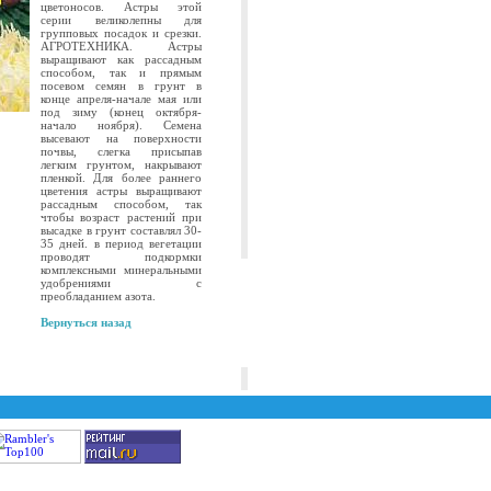
цветоносов. Астры этой
серии великолепны для
групповых посадок и срезки.
АГРОТЕХНИКА. Астры
выращивают как рассадным
способом, так и прямым
посевом семян в грунт в
конце апреля-начале мая или
под зиму (конец октября-
начало ноября). Семена
высевают на поверхности
почвы, слегка присыпав
легким грунтом, накрывают
пленкой. Для более раннего
цветения астры выращивают
рассадным способом, так
чтобы возраст растений при
высадке в грунт составлял 30-
35 дней. в период вегетации
проводят подкормки
комплексными минеральными
удобрениями с
преобладанием азота.
Вернуться назад