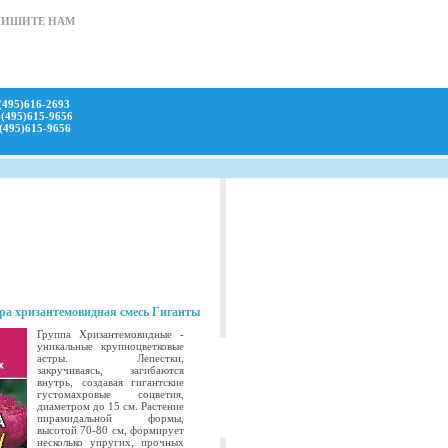
ПИШИТЕ НАМ
(495)616-2693
(495)615-9656
(495)615-9656
тра хризантемовидная смесь Гиганты
Группа Хризантемовидные -
уникальные крупноцветковые
астры. Лепестки,
закручиваясь, загибаются
внутрь, создавая гигантские
густомахровые соцветия,
диаметром до 15 см. Растение
пирамидальной формы,
высотой 70-80 см, формирует
несколько упругих, прочных