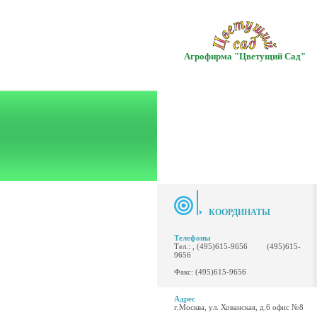
Агрофирма "Цветущий Сад"
КООРДИНАТЫ
Телефоны
Тел.: , (495)615-9656 (495)615-
9656
Факс: (495)615-9656
Адрес
г.Москва, ул. Хованская, д.6 офис №8