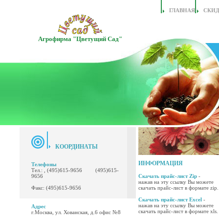
ГЛАВНАЯ
СКИ
Агрофирма "Цветущий Сад"
КООРДИНАТЫ
ИНФОРМАЦИЯ
Телефоны
Тел.: , (495)615-9656 (495)615-
9656
Скачать прайс-лист Zip
-
нажав на эту ссылку Вы можете
Факс: (495)615-9656
скачать прайс-лист в формате zip.
Скачать прайс-лист Excel
-
нажав на эту ссылку Вы можете
Адрес
скачать прайс-лист в формате xls.
г.Москва, ул. Хованская, д.6 офис №8