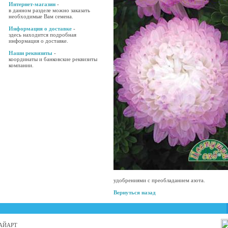
Интернет-магазин
-
в данном разделе можно заказать
необходимые Вам семена.
Информация о доставке
-
здесь находится подробная
информация о доставке.
Наши реквизиты
-
координаты и банковские реквизиты
компании.
удобрениями с преобладанием азота.
Вернуться назад
 БАЙАРТ