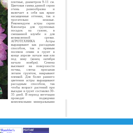
плотные, диаметром 9-11 см.
Цветовая гамма данной серии
очень разнообразна и
включает в себя как яркие
насыщенные оттенки, так и
трогательно нежные.
Рекомендуем астры серии
Клеопатра для групповых
посадок на газоне, в
смешанной клумбе и для
великолепной срезки.
АГРОТЕХНИКА Астры
выращивают как рассадным
способом, так и прямым
посевом семян в грунт в
конце апреля- начале мая или
под зиму (конец октября
начало ноября). Семена
высевают на поверхности
почвы, слегка присыпав
легким грунтом, накрывают
пленкой. Для более раннего
цветения астры выращивают
рассадным способом, так
чтобы возраст растений при
высадке в грунт составлял 30-
35 дней. В период вегетации
проводят подкормки
комплексными минеральными