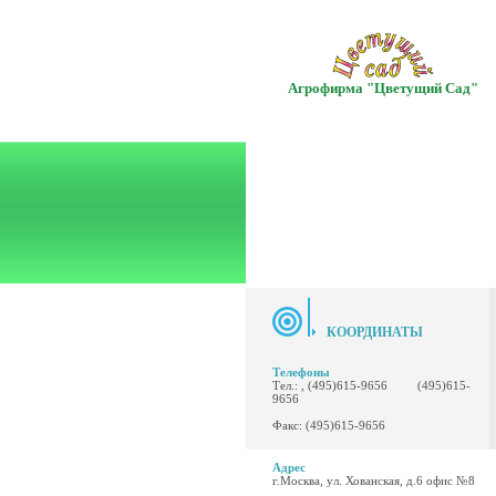
Агрофирма "Цветущий Сад"
КООРДИНАТЫ
Телефоны
Тел.: , (495)615-9656 (495)615-
9656
Факс: (495)615-9656
Адрес
г.Москва, ул. Хованская, д.6 офис №8