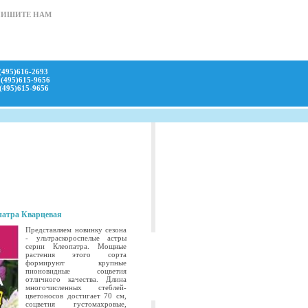
ПИШИТЕ НАМ
(495)616-2693
(495)615-9656
(495)615-9656
патра Кварцевая
Представляем новинку сезона
- ультраскороспелые астры
серии Клеопатра. Мощные
растения этого сорта
формируют крупные
пионовидные соцветия
отличного качества. Длина
многочисленных стеблей-
цветоносов достигает 70 см,
соцветия густомахровые,