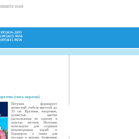
ПИШИТЕ НАМ
(495)616-2693
(495)615-9656
(495)615-9656
ролева (смесь окрасок)
Петуния формирует
ветвистый стебель высотой до
35 см. Крупные, махровые,
душистые цветки
расположены по одному в
пазухах листьев. Петунию
используют для создания
неповторимых клумб и
бордюров, а также для
посадки в вазоны, балконные