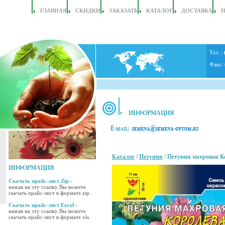
ГЛАВНАЯ
СКИДКИ
ЗАКАЗАТЬ
КАТАЛОГ
ДОСТАВКА
Тел. :
Факс:
ИНФОРМАЦИЯ
Каталог
/
Петуния
/ Петуния махровая Ко
ИНФОРМАЦИЯ
Скачать прайс-лист Zip
-
нажав на эту ссылку Вы можете
скачать прайс-лист в формате zip.
Скачать прайс-лист Excel
-
нажав на эту ссылку Вы можете
скачать прайс-лист в формате xls.