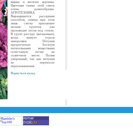
ящики и висячие корзины.
Цветовая гамма этой смеси
очень разнообразна.
АГРОТЕХНИКА
Выращивается рассадным
способом, семена при этом
лишь слегка присыпают
легким грунтом или
производят посев под стекло.
В грунт рассаду высаживают,
когда минует угроза
заморозков. Петуния
предпочитает богатую
питательными веществами
супесчаную почву на
солнечном месте. Полив
умеренный, так как петуния
не переносит
переувлажнения.
Вернуться назад