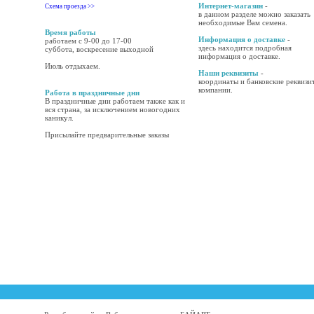
Интернет-магазин
-
Схема проезда >>
в данном разделе можно заказать
необходимые Вам семена.
Время работы
Информация о доставке
-
работаем с 9-00 до 17-00
здесь находится подробная
суббота, воскресение выходной
информация о доставке.
Июль отдыхаем.
Наши реквизиты
-
координаты и банковские реквизи
компании.
Работа в праздничные дни
В праздничные дни работаем также как и
вся страна, за исключением новогодних
каникул.
Присылайте предварительные заказы