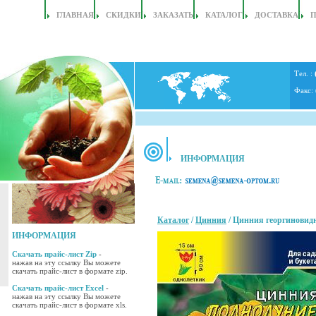
ГЛАВНАЯ
СКИДКИ
ЗАКАЗАТЬ
КАТАЛОГ
ДОСТАВКА
Тел. :
Факс:
ИНФОРМАЦИЯ
Каталог
/
Цинния
/ Цинния георгиновид
ИНФОРМАЦИЯ
Скачать прайс-лист Zip
-
нажав на эту ссылку Вы можете
скачать прайс-лист в формате zip.
Скачать прайс-лист Excel
-
нажав на эту ссылку Вы можете
скачать прайс-лист в формате xls.