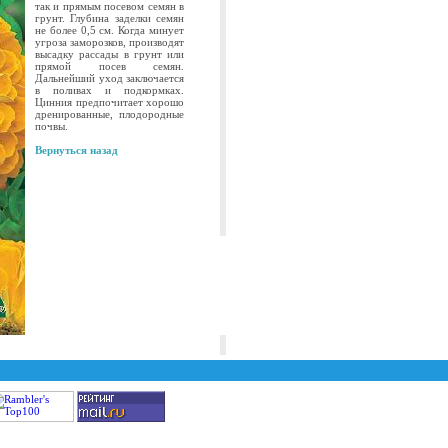
так и прямым посевом семян в
грунт. Глубина заделки семян
не более 0,5 см. Когда минует
угроза заморозков, производят
высадку рассады в грунт или
прямой посев семян.
Дальнейший уход заключается
в поливах и подкормках.
Цинния предпочитает хорошо
дренированные, плодородные
почвы.
Вернуться назад