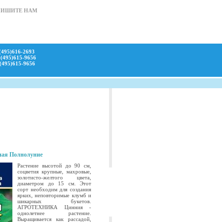
ПИШИТЕ НАМ
(495)616-2693
(495)615-9656
(495)615-9656
ная Полнолуние
Растение высотой до 90 см,
соцветия крупные, махровые,
золотисто-желтого цвета,
диаметром до 15 см. Этот
сорт необходим для создания
ярких, неповторимые клумб и
шикарных букетов.
АГРОТЕХНИКА Цинния -
однолетнее растение.
Выращивается как рассадой,