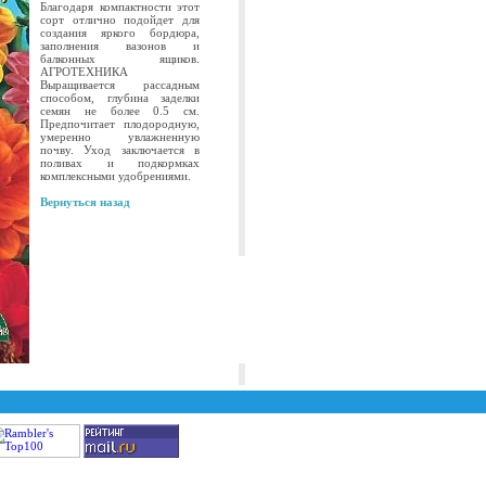
Благодаря компактности этот
сорт отлично подойдет для
создания яркого бордюра,
заполнения вазонов и
балконных ящиков.
АГРОТЕХНИКА
Выращивается рассадным
способом, глубина заделки
семян не более 0.5 см.
Предпочитает плодородную,
умеренно увлажненную
почву. Уход заключается в
поливах и подкормках
комплексными удобрениями.
Вернуться назад