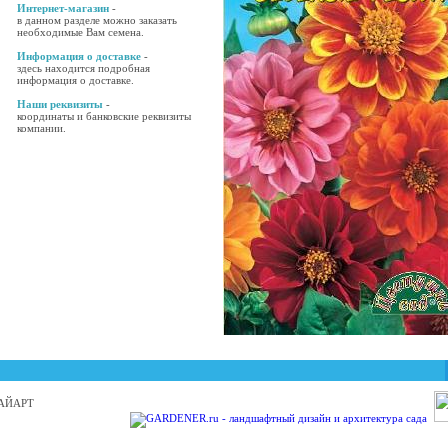
Интернет-магазин
-
в данном разделе можно заказать
необходимые Вам семена.
Информация о доставке
-
здесь находится подробная
информация о доставке.
Наши реквизиты
-
координаты и банковские реквизиты
компании.
 БАЙАРТ