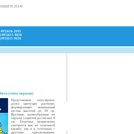
ПИШИТЕ НАМ
(495)616-2693
(495)615-9656
(495)615-9656
бята (смесь окрасок)
Представляем популярное,
долго цветущее растение,
формирующее компактный
кустик высотой до 50 см.
Крупные, разнообразные по
окраске соцветия достигают 8
см. Георгина великолепно
смотрится как на отдельной
клумбе, так и в сочетании с
другими однолетниками.