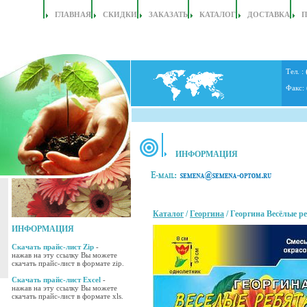
ГЛАВНАЯ
СКИДКИ
ЗАКАЗАТЬ
КАТАЛОГ
ДОСТАВКА
Тел. :
Факс:
ИНФОРМАЦИЯ
Каталог
/
Георгина
/ Георгина Весёлые ре
ИНФОРМАЦИЯ
Скачать прайс-лист Zip
-
нажав на эту ссылку Вы можете
скачать прайс-лист в формате zip.
Скачать прайс-лист Excel
-
нажав на эту ссылку Вы можете
скачать прайс-лист в формате xls.