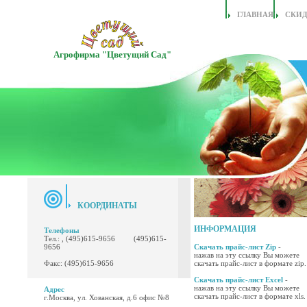
ГЛАВНАЯ
СКИ
Агрофирма "Цветущий Сад"
КООРДИНАТЫ
ИНФОРМАЦИЯ
Телефоны
Тел.: , (495)615-9656 (495)615-
9656
Скачать прайс-лист Zip
-
нажав на эту ссылку Вы можете
Факс: (495)615-9656
скачать прайс-лист в формате zip.
Скачать прайс-лист Excel
-
нажав на эту ссылку Вы можете
Адрес
скачать прайс-лист в формате xls.
г.Москва, ул. Хованская, д.6 офис №8