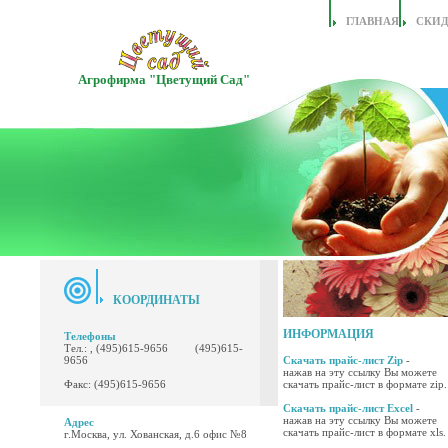
ГЛАВНАЯ
СКИ
Агрофирма "Цветущий Сад"
КООРДИНАТЫ
ИНФОРМАЦИЯ
Телефоны
Тел.: , (495)615-9656 (495)615-
9656
Скачать прайс-лист Zip
-
нажав на эту ссылку Вы можете
Факс: (495)615-9656
скачать прайс-лист в формате zip.
Скачать прайс-лист Excel
-
нажав на эту ссылку Вы можете
Адрес
скачать прайс-лист в формате xls.
г.Москва, ул. Хованская, д.6 офис №8