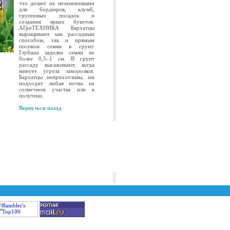
что делает их незаменимыми
для бордюров, клумб,
групповых посадок и
создания ярких букетов.
АГроТЕХНИКА Бархатцы
выращивают как рассадным
способом, так и прямым
посевом семян в грунт.
Глубина заделки семян не
более 0,5–1 см. В грунт
рассаду высаживают, когда
минует угроза заморозков.
Бархатцы неприхотливы, им
подходит любая почва на
солнечном участке или в
полутени.
Вернуться назад