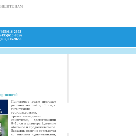
ПИШИТЕ НАМ
(495)616-2693
(495)615-9656
(495)615-9656
ор золотой
Популярное долго цветущее
растение высотой до 35 см, с
гигантскими,
густомахровыми,
хризантемовидными
соцветиями, достигающими
8–10 см в диаметре. Цветение
обильное и продолжительное.
Бархатцы отлично сочетаются
со многими однолетниками,