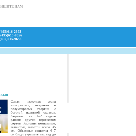
ПИШИТЕ НАМ
(495)616-2693
(495)615-9656
(495)615-9656
Белая
Самая известная серия
низкорослых, махровых и
полумахровых георгин с
богатой палитрой окрасок.
Зацветает на 1–2 недели
раньше других карликовых
сортов. Растения компактные,
ветвистые, высотой всего 35
см. Объемные соцветия 6–7
см будут украшать ваш сад до