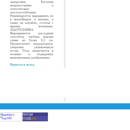
заморозков. Растения
неприхотливые и
относительно
засухоустойчивые.
Рекомендуется выращивать их
в контейнерах и вазонах, а
также на клумбах, сочетая с
яркими летниками.
АГрОТЕХНИКА
Выращивается рассадным
способом, глубина заделки
семян не более 0,5 см.
Предпочитает плодородную,
умеренно увлажненную
почву. Уход заключается в
поливах и подкормках
комплексными удобрениями
Вернуться назад