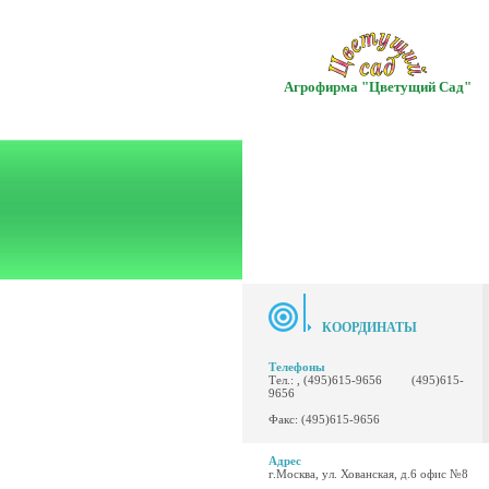
Агрофирма "Цветущий Сад"
КООРДИНАТЫ
Телефоны
Тел.: , (495)615-9656 (495)615-
9656
Факс: (495)615-9656
Адрес
г.Москва, ул. Хованская, д.6 офис №8