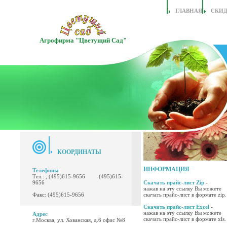
ГЛАВНАЯ
СКИ
Агрофирма "Цветущий Сад"
КООРДИНАТЫ
ИНФОРМАЦИЯ
Телефоны
Тел.: , (495)615-9656 (495)615-
9656
Скачать прайс-лист Zip
-
нажав на эту ссылку Вы можете
Факс: (495)615-9656
скачать прайс-лист в формате zip.
Скачать прайс-лист Excel
-
нажав на эту ссылку Вы можете
Адрес
скачать прайс-лист в формате xls.
г.Москва, ул. Хованская, д.6 офис №8