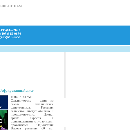
ПИШИТЕ НАМ
(495)616-2693
(495)615-9656
(495)615-9656
 Гофрированный лист
4604021812510
Сальпиглоссис - один из
самых экзотических
однолетников. Растения
ветвистые, цветут обильно и
продолжительно. Цветки
ярких окрасок с
оригинальными контрастными
прожилками. Однолетник
Высота растения 60 см,