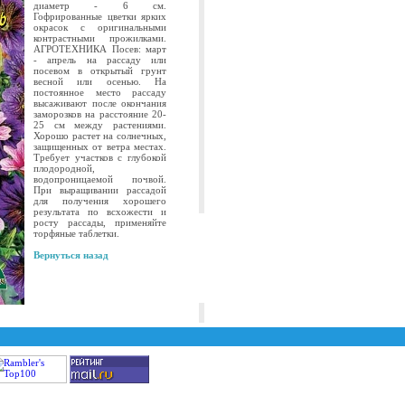
диаметр - 6 см.
Гофрированные цветки ярких
окрасок с оригинальными
контрастными прожилками.
АГРОТЕХНИКА Посев: март
- апрель на рассаду или
посевом в открытый грунт
весной или осенью. На
постоянное место рассаду
высаживают после окончания
заморозков на расстояние 20-
25 см между растениями.
Хорошо растет на солнечных,
защищенных от ветра местах.
Требует участков с глубокой
плодородной,
водопроницаемой почвой.
При выращивании рассадой
для получения хорошего
результата по всхожести и
росту рассады, применяйте
торфяные таблетки.
Вернуться назад