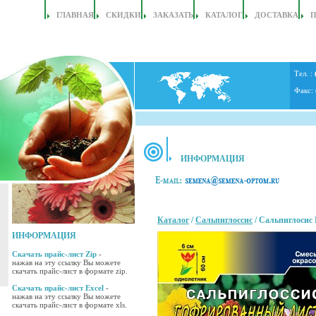
ГЛАВНАЯ
СКИДКИ
ЗАКАЗАТЬ
КАТАЛОГ
ДОСТАВКА
Тел. :
Факс:
ИНФОРМАЦИЯ
Каталог
/
Сальпиглоссис
/ Сальпиглосис
ИНФОРМАЦИЯ
Скачать прайс-лист Zip
-
нажав на эту ссылку Вы можете
скачать прайс-лист в формате zip.
Скачать прайс-лист Excel
-
нажав на эту ссылку Вы можете
скачать прайс-лист в формате xls.