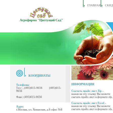
ГЛАВНАЯ
СКИ
Агрофирма "Цветущий Сад"
КООРДИНАТЫ
ИНФОРМАЦИЯ
Телефоны
Тел.: , (495)615-9656 (495)615-
9656
Скачать прайс-лист Zip
-
нажав на эту ссылку Вы можете
Факс: (495)615-9656
скачать прайс-лист в формате zip.
Скачать прайс-лист Excel
-
нажав на эту ссылку Вы можете
Адрес
скачать прайс-лист в формате xls.
г.Москва, ул. Хованская, д.6 офис №8