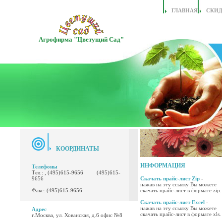
ГЛАВНАЯ
СКИ
Агрофирма "Цветущий Сад"
КООРДИНАТЫ
ИНФОРМАЦИЯ
Телефоны
Тел.: , (495)615-9656 (495)615-
9656
Скачать прайс-лист Zip
-
нажав на эту ссылку Вы можете
Факс: (495)615-9656
скачать прайс-лист в формате zip.
Скачать прайс-лист Excel
-
нажав на эту ссылку Вы можете
Адрес
скачать прайс-лист в формате xls.
г.Москва, ул. Хованская, д.6 офис №8