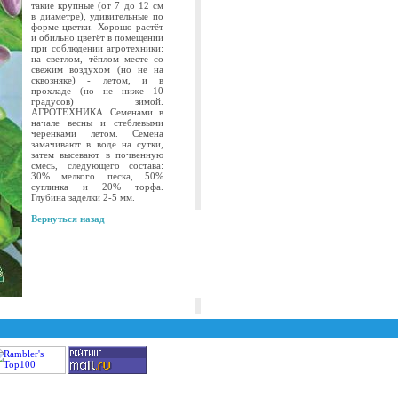
такие крупные (от 7 до 12 см
в диаметре), удивительные по
форме цветки. Хорошо растёт
и обильно цветёт в помещении
при соблюдении агротехники:
на светлом, тёплом месте со
свежим воздухом (но не на
сквозняке) - летом, и в
прохладе (но не ниже 10
градусов) зимой.
АГРОТЕХНИКА Семенами в
начале весны и стеблевыми
черенками летом. Семена
замачивают в воде на сутки,
затем высевают в почвенную
смесь, следующего состава:
30% мелкого песка, 50%
суглинка и 20% торфа.
Глубина заделки 2-5 мм.
Вернуться назад