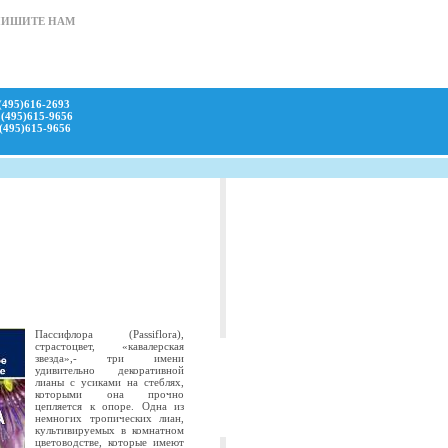
ПИШИТЕ НАМ
(495)616-2693
(495)615-9656
(495)615-9656
Пассифлора (Passiflora),
страстоцвет, «кавалерская
звезда»,- три имени
удивительно декоративной
лианы с усиками на стеблях,
которыми она прочно
цепляется к опоре. Одна из
немногих тропических лиан,
культивируемых в комнатном
цветоводстве, которые имеют