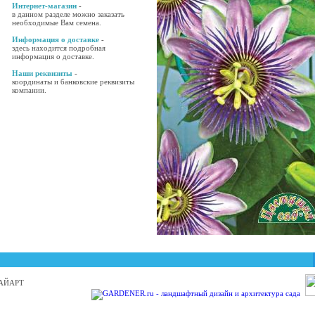
Интернет-магазин
-
в данном разделе можно заказать
необходимые Вам семена.
Информация о доставке
-
здесь находится подробная
информация о доставке.
Наши реквизиты
-
координаты и банковские реквизиты
компании.
 БАЙАРТ