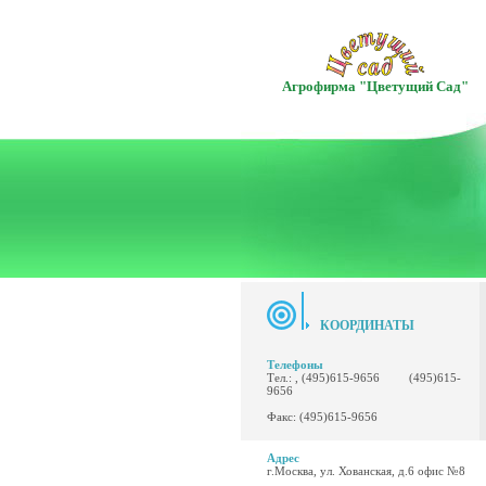
Агрофирма "Цветущий Сад"
КООРДИНАТЫ
Телефоны
Тел.: , (495)615-9656 (495)615-
9656
Факс: (495)615-9656
Адрес
г.Москва, ул. Хованская, д.6 офис №8