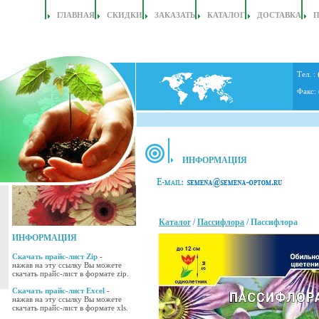
ГЛАВНАЯ
СКИДКИ
ЗАКАЗАТЬ
КАТАЛОГ
ДОСТАВКА
Тел. :
Факс:
ИНФОРМАЦИЯ
Каталог
/
Пассифлора
/ Пассифлора
ИНФОРМАЦИЯ
Скачать прайс-лист Zip
-
нажав на эту ссылку Вы можете
скачать прайс-лист в формате zip.
Скачать прайс-лист Excel
-
нажав на эту ссылку Вы можете
скачать прайс-лист в формате xls.