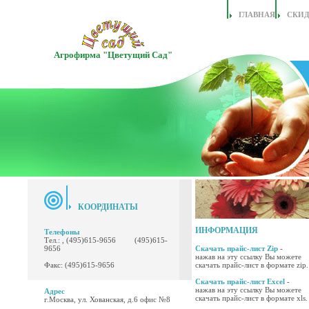
ГЛАВНАЯ
СКИ
Агрофирма "Цветущий Сад"
КООРДИНАТЫ
ИНФОРМАЦИЯ
Телефоны
Тел.: , (495)615-9656 (495)615-
9656
Скачать прайс-лист Zip
-
нажав на эту ссылку Вы можете
Факс: (495)615-9656
скачать прайс-лист в формате zip.
Скачать прайс-лист Excel
-
нажав на эту ссылку Вы можете
Адрес
скачать прайс-лист в формате xls.
г.Москва, ул. Хованская, д.6 офис №8