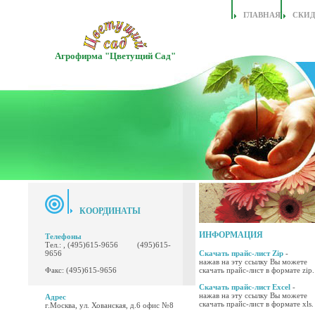
ГЛАВНАЯ
СКИ
Агрофирма "Цветущий Сад"
КООРДИНАТЫ
ИНФОРМАЦИЯ
Телефоны
Тел.: , (495)615-9656 (495)615-
9656
Скачать прайс-лист Zip
-
нажав на эту ссылку Вы можете
Факс: (495)615-9656
скачать прайс-лист в формате zip.
Скачать прайс-лист Excel
-
нажав на эту ссылку Вы можете
Адрес
скачать прайс-лист в формате xls.
г.Москва, ул. Хованская, д.6 офис №8