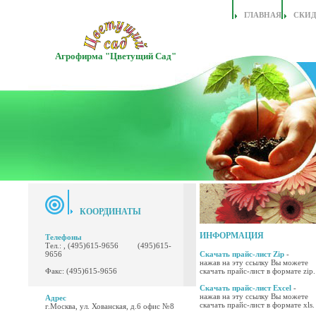
ГЛАВНАЯ
СКИ
Агрофирма "Цветущий Сад"
КООРДИНАТЫ
ИНФОРМАЦИЯ
Телефоны
Тел.: , (495)615-9656 (495)615-
9656
Скачать прайс-лист Zip
-
нажав на эту ссылку Вы можете
Факс: (495)615-9656
скачать прайс-лист в формате zip.
Скачать прайс-лист Excel
-
нажав на эту ссылку Вы можете
Адрес
скачать прайс-лист в формате xls.
г.Москва, ул. Хованская, д.6 офис №8