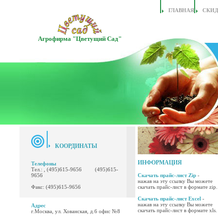
ГЛАВНАЯ
СКИ
Агрофирма "Цветущий Сад"
КООРДИНАТЫ
ИНФОРМАЦИЯ
Телефоны
Тел.: , (495)615-9656 (495)615-
9656
Скачать прайс-лист Zip
-
нажав на эту ссылку Вы можете
Факс: (495)615-9656
скачать прайс-лист в формате zip.
Скачать прайс-лист Excel
-
нажав на эту ссылку Вы можете
Адрес
скачать прайс-лист в формате xls.
г.Москва, ул. Хованская, д.6 офис №8