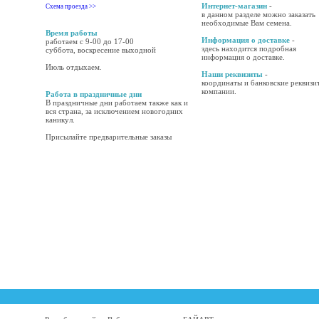
Интернет-магазин
-
Схема проезда >>
в данном разделе можно заказать
необходимые Вам семена.
Время работы
Информация о доставке
-
работаем с 9-00 до 17-00
здесь находится подробная
суббота, воскресение выходной
информация о доставке.
Июль отдыхаем.
Наши реквизиты
-
координаты и банковские реквизи
компании.
Работа в праздничные дни
В праздничные дни работаем также как и
вся страна, за исключением новогодних
каникул.
Присылайте предварительные заказы