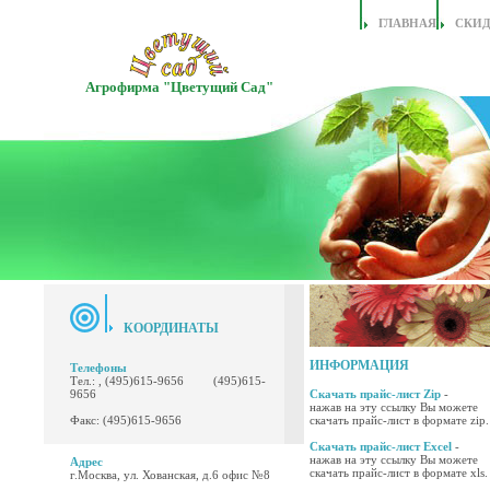
ГЛАВНАЯ
СКИ
Агрофирма "Цветущий Сад"
КООРДИНАТЫ
ИНФОРМАЦИЯ
Телефоны
Тел.: , (495)615-9656 (495)615-
9656
Скачать прайс-лист Zip
-
нажав на эту ссылку Вы можете
Факс: (495)615-9656
скачать прайс-лист в формате zip.
Скачать прайс-лист Excel
-
нажав на эту ссылку Вы можете
Адрес
скачать прайс-лист в формате xls.
г.Москва, ул. Хованская, д.6 офис №8