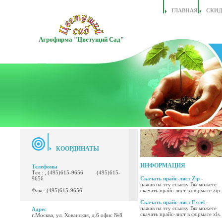
ГЛАВНАЯ
СКИ
Агрофирма "Цветущий Сад"
КООРДИНАТЫ
ИНФОРМАЦИЯ
Телефоны
Тел.: , (495)615-9656 (495)615-
9656
Скачать прайс-лист Zip
-
нажав на эту ссылку Вы можете
Факс: (495)615-9656
скачать прайс-лист в формате zip.
Скачать прайс-лист Excel
-
нажав на эту ссылку Вы можете
Адрес
скачать прайс-лист в формате xls.
г.Москва, ул. Хованская, д.6 офис №8