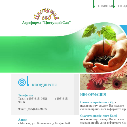
ГЛАВНАЯ
СКИ
Агрофирма "Цветущий Сад"
КООРДИНАТЫ
ИНФОРМАЦИЯ
Телефоны
Тел.: , (495)615-9656 (495)615-
9656
Скачать прайс-лист Zip
-
нажав на эту ссылку Вы можете
Факс: (495)615-9656
скачать прайс-лист в формате zip.
Скачать прайс-лист Excel
-
нажав на эту ссылку Вы можете
Адрес
скачать прайс-лист в формате xls.
г.Москва, ул. Хованская, д.6 офис №8