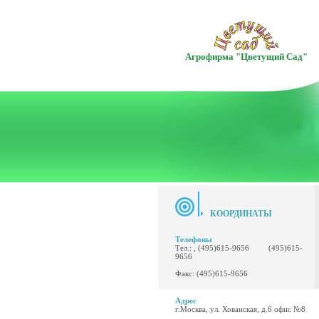
Агрофирма "Цветущий Сад"
КООРДИНАТЫ
Телефоны
Тел.: , (495)615-9656 (495)615-
9656
Факс: (495)615-9656
Адрес
г.Москва, ул. Хованская, д.6 офис №8