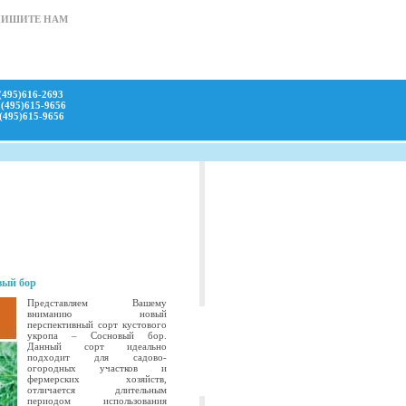
ПИШИТЕ НАМ
(495)616-2693
(495)615-9656
(495)615-9656
вый бор
Представляем Вашему
вниманию новый
перспективный сорт кустового
укропа – Сосновый бор.
Данный сорт идеально
подходит для садово-
огородных участков и
фермерских хозяйств,
отличается длительным
периодом использования