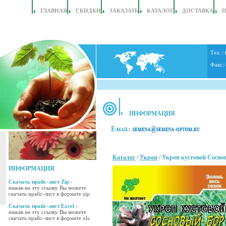
ГЛАВНАЯ
СКИДКИ
ЗАКАЗАТЬ
КАТАЛОГ
ДОСТАВКА
Тел. :
Факс:
ИНФОРМАЦИЯ
Каталог
/
Укроп
/ Укроп кустовой Сосно
ИНФОРМАЦИЯ
Скачать прайс-лист Zip
-
нажав на эту ссылку Вы можете
скачать прайс-лист в формате zip.
Скачать прайс-лист Excel
-
нажав на эту ссылку Вы можете
скачать прайс-лист в формате xls.