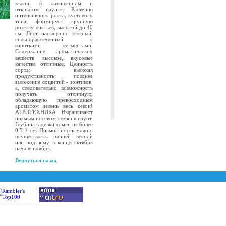
зелени в защищенном и
открытом грунте. Растение
интенсивного роста, кустового
типа, формирует крупную
розетку листьев, высотой до 40
см. Лист насыщенно зеленый,
сильнорассеченный, с
короткими сегментами.
Содержание ароматических
веществ высокое, вкусовые
качества отличные. Ценность
сорта: высокая
продуктивность; позднее
заложение соцветий - зонтиков,
а, следовательно, возможность
получать отличную,
обладающую превосходным
ароматом зелень весь сезон!
АГРОТЕХНИКА Выращивают
прямым посевом семян в грунт.
Глубина заделки семян не более
0,5-1 см. Прямой посев можно
осуществлять ранней весной
или под зиму в конце октября
начале ноября.
Вернуться назад