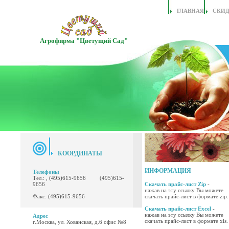
ГЛАВНАЯ
СКИ
Агрофирма "Цветущий Сад"
КООРДИНАТЫ
ИНФОРМАЦИЯ
Телефоны
Тел.: , (495)615-9656 (495)615-
9656
Скачать прайс-лист Zip
-
нажав на эту ссылку Вы можете
Факс: (495)615-9656
скачать прайс-лист в формате zip.
Скачать прайс-лист Excel
-
нажав на эту ссылку Вы можете
Адрес
скачать прайс-лист в формате xls.
г.Москва, ул. Хованская, д.6 офис №8