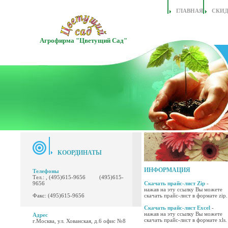
ГЛАВНАЯ
СКИ
Агрофирма "Цветущий Сад"
КООРДИНАТЫ
ИНФОРМАЦИЯ
Телефоны
Тел.: , (495)615-9656 (495)615-
9656
Скачать прайс-лист Zip
-
нажав на эту ссылку Вы можете
Факс: (495)615-9656
скачать прайс-лист в формате zip.
Скачать прайс-лист Excel
-
нажав на эту ссылку Вы можете
Адрес
скачать прайс-лист в формате xls.
г.Москва, ул. Хованская, д.6 офис №8