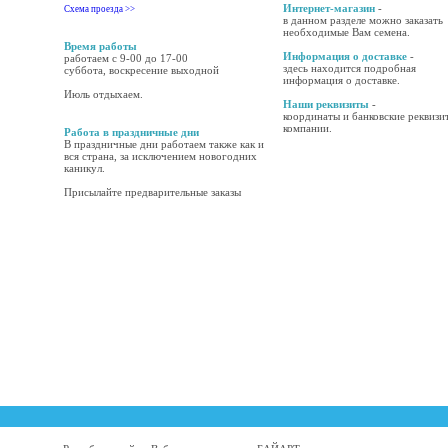
Интернет-магазин
-
Схема проезда >>
в данном разделе можно заказать
необходимые Вам семена.
Время работы
Информация о доставке
-
работаем с 9-00 до 17-00
здесь находится подробная
суббота, воскресение выходной
информация о доставке.
Июль отдыхаем.
Наши реквизиты
-
координаты и банковские реквизи
компании.
Работа в праздничные дни
В праздничные дни работаем также как и
вся страна, за исключением новогодних
каникул.
Присылайте предварительные заказы