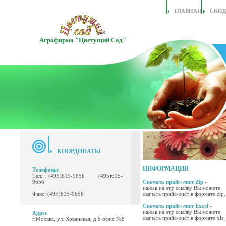
ГЛАВНАЯ
СКИ
Агрофирма "Цветущий Сад"
КООРДИНАТЫ
ИНФОРМАЦИЯ
Телефоны
Тел.: , (495)615-9656 (495)615-
9656
Скачать прайс-лист Zip
-
нажав на эту ссылку Вы можете
Факс: (495)615-9656
скачать прайс-лист в формате zip.
Скачать прайс-лист Excel
-
нажав на эту ссылку Вы можете
Адрес
скачать прайс-лист в формате xls.
г.Москва, ул. Хованская, д.6 офис №8