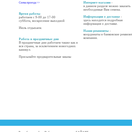
Интернет-магазин
-
Схема проезда >>
в данном разделе можно заказать
необходимые Вам семена.
Время работы
Информация о доставке
-
работаем с 9-00 до 17-00
здесь находится подробная
суббота, воскресение выходной
информация о доставке.
Июль отдыхаем.
Наши реквизиты
-
координаты и банковские реквизи
компании.
Работа в праздничные дни
В праздничные дни работаем также как и
вся страна, за исключением новогодних
каникул.
Присылайте предварительные заказы