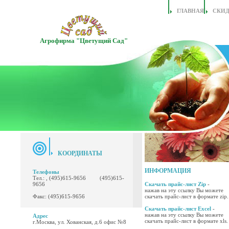
ГЛАВНАЯ
СКИ
Агрофирма "Цветущий Сад"
КООРДИНАТЫ
ИНФОРМАЦИЯ
Телефоны
Тел.: , (495)615-9656 (495)615-
9656
Скачать прайс-лист Zip
-
нажав на эту ссылку Вы можете
Факс: (495)615-9656
скачать прайс-лист в формате zip.
Скачать прайс-лист Excel
-
нажав на эту ссылку Вы можете
Адрес
скачать прайс-лист в формате xls.
г.Москва, ул. Хованская, д.6 офис №8