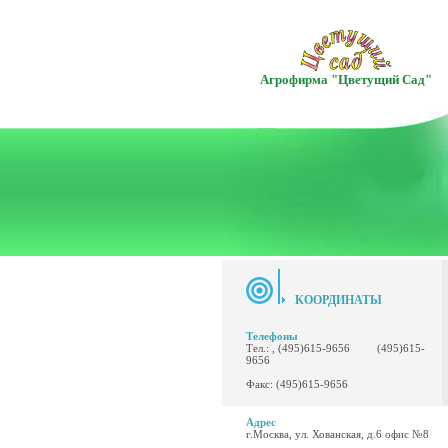
Агрофирма "Цветущий Сад"
КООРДИНАТЫ
Телефоны
Тел.: , (495)615-9656 (495)615-
9656
Факс: (495)615-9656
Адрес
г.Москва, ул. Хованская, д.6 офис №8