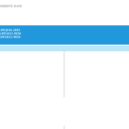
ПИШИТЕ НАМ
(495)616-2693
(495)615-9656
(495)615-9656